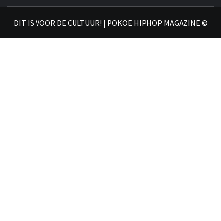
𝗛𝗜
DIT IS VOOR DE CULTUUR! | POKOE HIPHOP MAGAZINE ©
𝗠𝗔𝗚