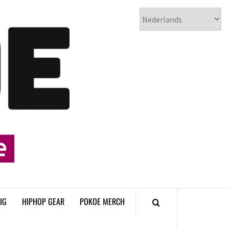
𝗣𝗢𝗞𝗢𝗘
𝗛𝗜𝗣𝗛𝗢𝗣
𝗠𝗔𝗚𝗔𝗭𝗜𝗡𝗘
IG
HIPHOP GEAR
POKOE MERCH