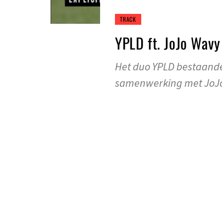
TRACK
YPLD ft. JoJo Wav
Het duo YPLD bestaande
samenwerking met JoJ