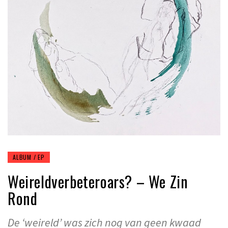
ALBUM / EP
Weireldverbeteroars? – We Zin
Rond
De ‘weireld’ was zich nog van geen kwaad