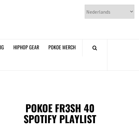
𝗞𝗢𝗘 𝗛𝗜𝗣𝗛𝗢𝗣
𝗠𝗔𝗚𝗔𝗭𝗜𝗡𝗘
IG
HIPHOP GEAR
POKOE MERCH
POKOE FR3SH 40
SPOTIFY PLAYLIST