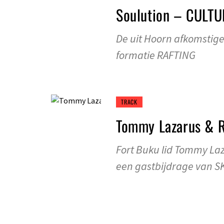
Soulution – CULT
De uit Hoorn afkomstige 
formatie RAFTING
TRACK
Tommy Lazarus & R
Fort Buku lid Tommy La
een gastbijdrage van SK
TRACK