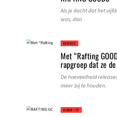
Als je dacht dat het vij
was, dan
RECENSIE
Met “Rafting GOOD
rapgroep dat ze d
De hoeveelheid releases 
meer bij te houden.
ALBUM / EP