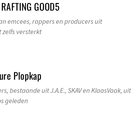
 RAFTING GOOD5
an emcees, rappers en producers uit
 zelfs versterkt
Zure Plopkap
rs, bestaande uit J.A.E., SKAV en KlaasVaak, uit
os geleden