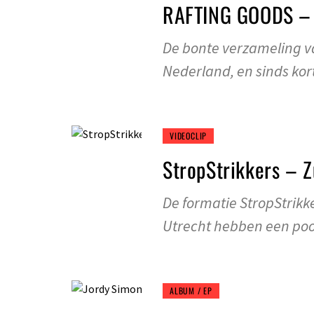
RAFTING GOODS –
De bonte verzameling v
Nederland, en sinds kort
VIDEOCLIP
StropStrikkers – 
De formatie StropStrikke
Utrecht hebben een po
ALBUM / EP