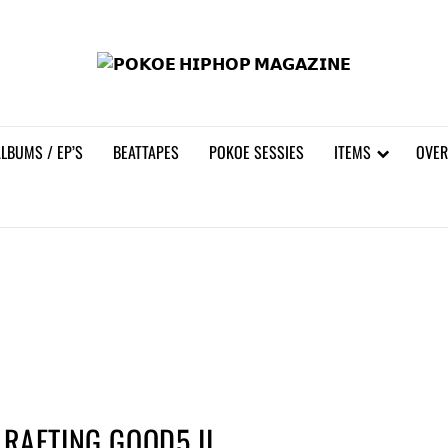
𝗣𝗢
LBUMS / EP’S
BEATTAPES
POKOE SESSIES
ITEMS
OVER
RAFTING GOOD5 II