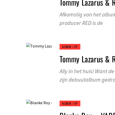
Tommy Lazarus & R
Afkomstig van het alb
producer RED is de
ALBUM / EP
Tommy Lazarus & R
Ally in het huis! Want 
zijn debuutalbum gedro
ALBUM / EP