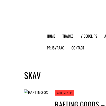
Skip
to
content
HOME
TRACKS
VIDEOCLIPS
A
PRIJSVRAAG
CONTACT
SKAV
ALBUM / EP
RAFTING GOODS – 