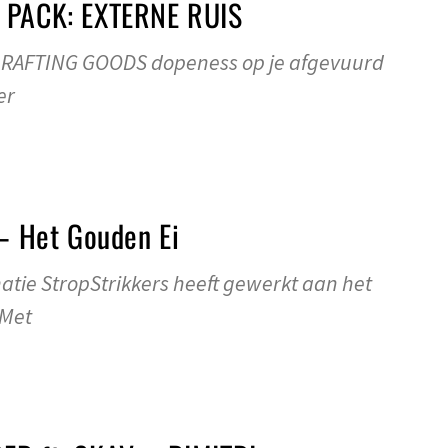
G PACK: EXTERNE RUIS
eg RAFTING GOODS dopeness op je afgevuurd
er
 – Het Gouden Ei
tie StropStrikkers heeft gewerkt aan het
 Met