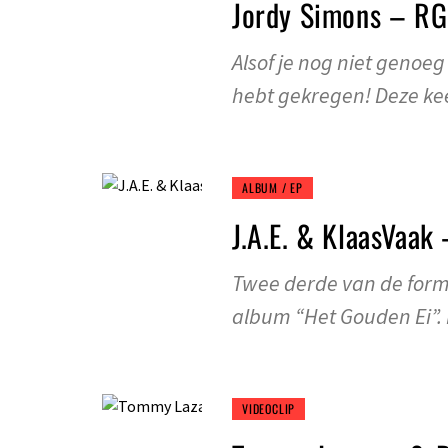
Jordy Simons – R
Alsof je nog niet geno
hebt gekregen! Deze ke
ALBUM / EP
J.A.E. & KlaasVaak
Twee derde van de forma
album “Het Gouden Ei”.
VIDEOCLIP