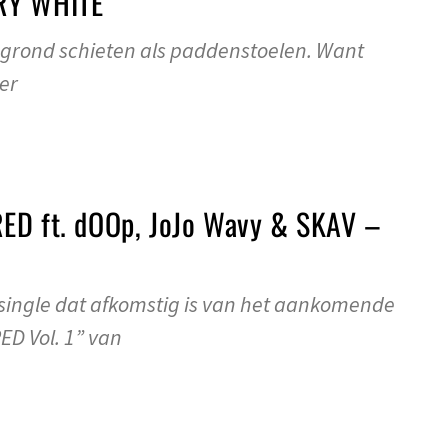
RY WHITE
e grond schieten als paddenstoelen. Want
er
ED ft. dOOp, JoJo Wavy & SKAV –
 single dat afkomstig is van het aankomende
D Vol. 1” van