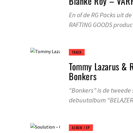
Blanke Roy – VAR
En of de RG Packs uit d
RAFTING GOODS produc
TRACK
Tommy Lazarus & R
Bonkers
“Bonkers” is de tweede
debuutalbum “BELAZERE
ALBUM / EP