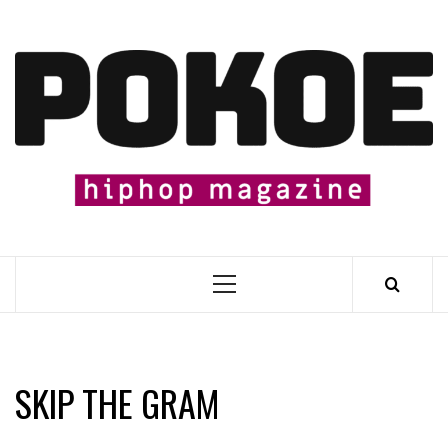
Skip
to
content

Primary
Menu
SKIP THE GRAM