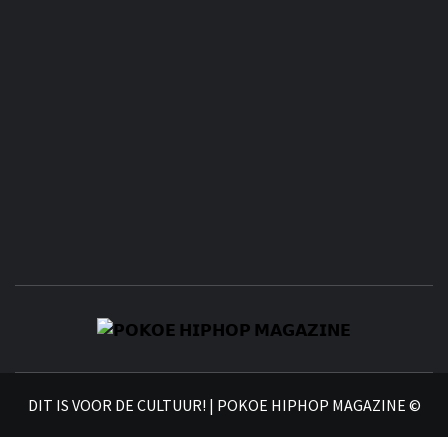
𝗣
𝗛𝗜
DIT IS VOOR DE CULTUUR! | POKOE HIPHOP MAGAZINE ©
𝗠𝗔𝗚