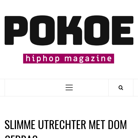
Skip
to
content

Primary
Menu
SLIMME UTRECHTER MET DOM