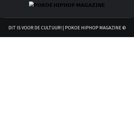
𝗣
𝗛𝗜
DIT IS VOOR DE CULTUUR! | POKOE HIPHOP MAGAZINE ©
𝗠𝗔𝗚