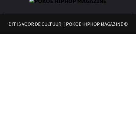
𝗣
𝗛𝗜
DIT IS VOOR DE CULTUUR! | POKOE HIPHOP MAGAZINE ©
𝗠𝗔𝗚