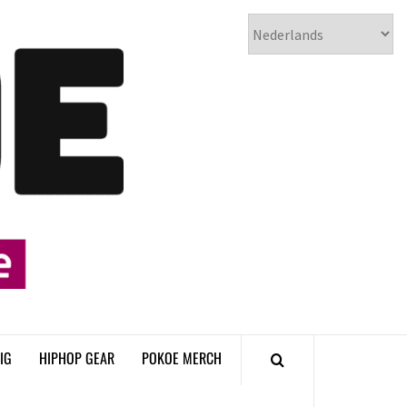
𝗣𝗢𝗞𝗢𝗘
𝗛𝗜𝗣𝗛𝗢𝗣
𝗠𝗔𝗚𝗔𝗭𝗜𝗡𝗘
IG
HIPHOP GEAR
POKOE MERCH