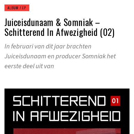
ALBUM / EP
Juiceisdunaam & Somniak –
Schitterend In Afwezigheid (02)
In februari van dit jaar brachten
Juiceisdunaam en producer Somniak het
eerste deel uit van