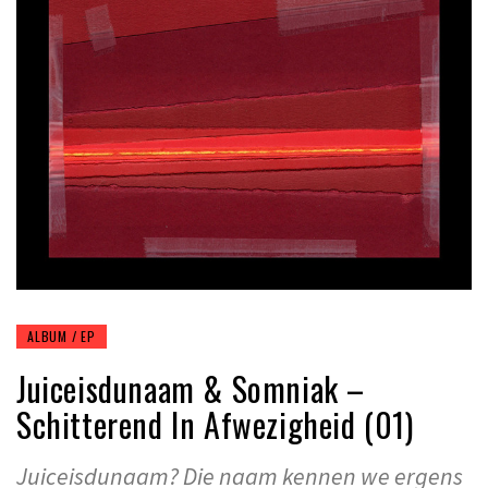
ALBUM / EP
Juiceisdunaam & Somniak –
Schitterend In Afwezigheid (01)
Juiceisdunaam? Die naam kennen we ergens