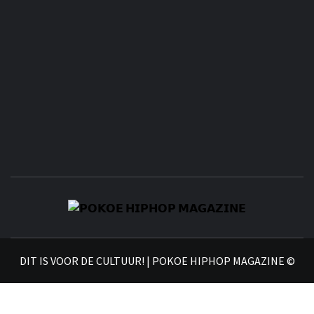
𝗣
𝗛𝗜
DIT IS VOOR DE CULTUUR! | POKOE HIPHOP MAGAZINE ©
𝗠𝗔𝗚