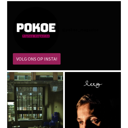
@
pokoe_magazine
VOLG ONS OP INSTA!