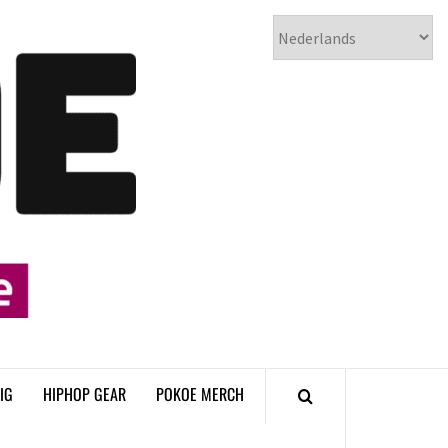
𝗣𝗢𝗞𝗢𝗘
𝗛𝗜𝗣𝗛𝗢𝗣
𝗠𝗔𝗚𝗔𝗭𝗜𝗡𝗘
IG
HIPHOP GEAR
POKOE MERCH