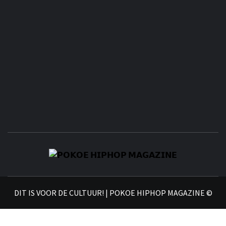
𝗣
𝗛𝗜
DIT IS VOOR DE CULTUUR! | POKOE HIPHOP MAGAZINE ©
𝗠𝗔𝗚