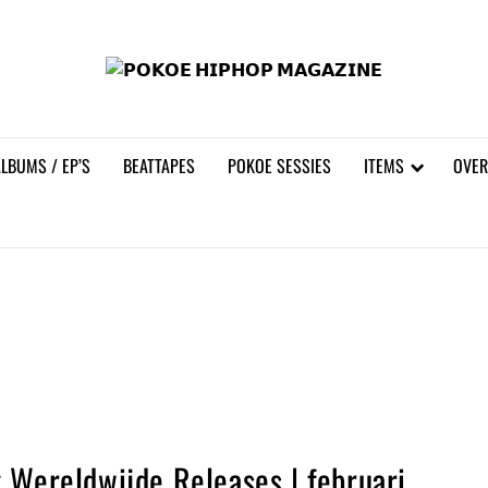
𝗣𝗢
LBUMS / EP’S
BEATTAPES
POKOE SESSIES
ITEMS
OVER
 Wereldwijde Releases | februari