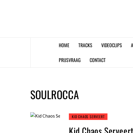
Skip
to
content
HOME
TRACKS
VIDEOCLIPS
A
PRIJSVRAAG
CONTACT
SOULROCCA
KID CHAOS SERVEERT
Kid Chaos Serveert