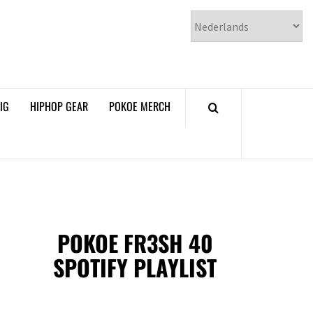
𝗞𝗢𝗘 𝗛𝗜𝗣𝗛𝗢𝗣
𝗠𝗔𝗚𝗔𝗭𝗜𝗡𝗘
IG
HIPHOP GEAR
POKOE MERCH
POKOE FR3SH 40
SPOTIFY PLAYLIST