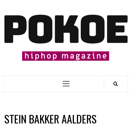
Skip
to
content

Primary
Menu
STEIN BAKKER AALDERS