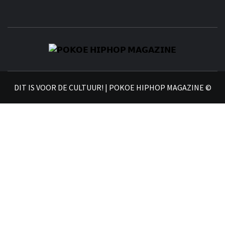
𝗣
𝗛𝗜
DIT IS VOOR DE CULTUUR! | POKOE HIPHOP MAGAZINE ©
𝗠𝗔𝗚