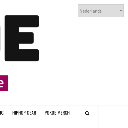
𝗣𝗢𝗞𝗢𝗘
𝗛𝗜𝗣𝗛𝗢𝗣
𝗠𝗔𝗚𝗔𝗭𝗜𝗡𝗘
IG
HIPHOP GEAR
POKOE MERCH