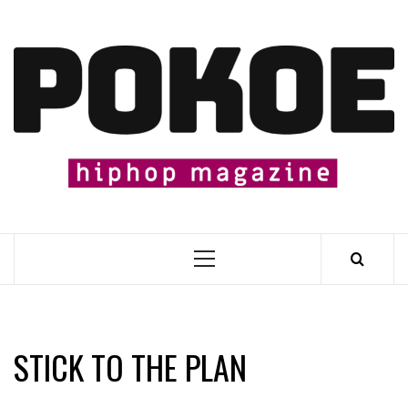
Skip
to
content

Primary
Menu
STICK TO THE PLAN