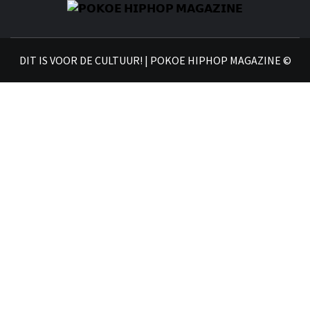
𝗣
𝗛𝗜
DIT IS VOOR DE CULTUUR! | POKOE HIPHOP MAGAZINE ©
𝗠𝗔𝗚