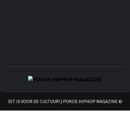
𝗣
𝗛𝗜
DIT IS VOOR DE CULTUUR! | POKOE HIPHOP MAGAZINE ©
𝗠𝗔𝗚