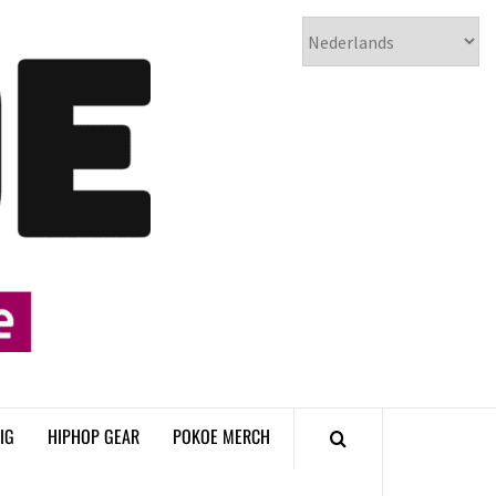
𝗣𝗢𝗞𝗢𝗘
𝗛𝗜𝗣𝗛𝗢𝗣
𝗠𝗔𝗚𝗔𝗭𝗜𝗡𝗘
IG
HIPHOP GEAR
POKOE MERCH