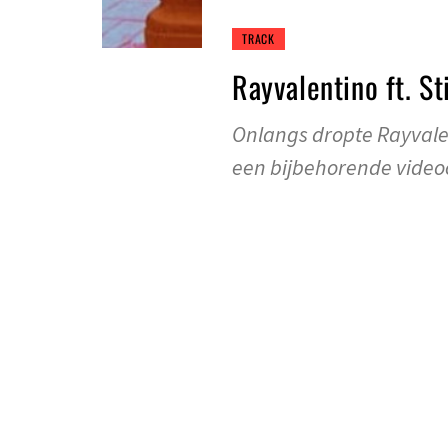
TRACK
Rayvalentino ft. St
Onlangs dropte Rayvale
een bijbehorende videoc