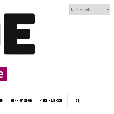
𝗣𝗢𝗞𝗢𝗘
𝗛𝗜𝗣𝗛𝗢𝗣
𝗠𝗔𝗚𝗔𝗭𝗜𝗡𝗘
IG
HIPHOP GEAR
POKOE MERCH