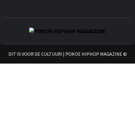
𝗣
𝗛𝗜
DIT IS VOOR DE CULTUUR! | POKOE HIPHOP MAGAZINE ©
𝗠𝗔𝗚