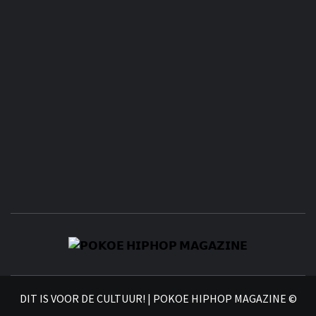
𝗣
𝗛𝗜
DIT IS VOOR DE CULTUUR! | POKOE HIPHOP MAGAZINE ©