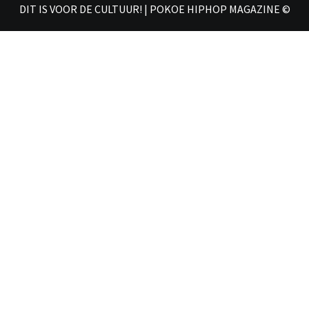
DIT IS VOOR DE CULTUUR! | POKOE HIPHOP MAGAZINE ©
𝗠𝗔𝗚