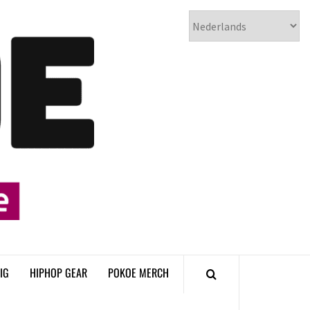
𝗣𝗢𝗞𝗢𝗘
𝗛𝗜𝗣𝗛𝗢𝗣
𝗠𝗔𝗚𝗔𝗭𝗜𝗡𝗘
IG
HIPHOP GEAR
POKOE MERCH