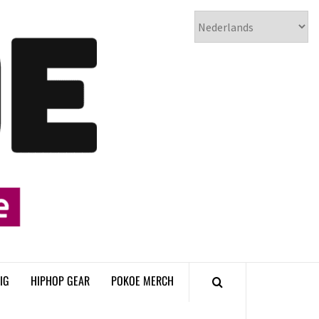
𝗣𝗢𝗞𝗢𝗘
𝗛𝗜𝗣𝗛𝗢𝗣
𝗠𝗔𝗚𝗔𝗭𝗜𝗡𝗘
IG
HIPHOP GEAR
POKOE MERCH