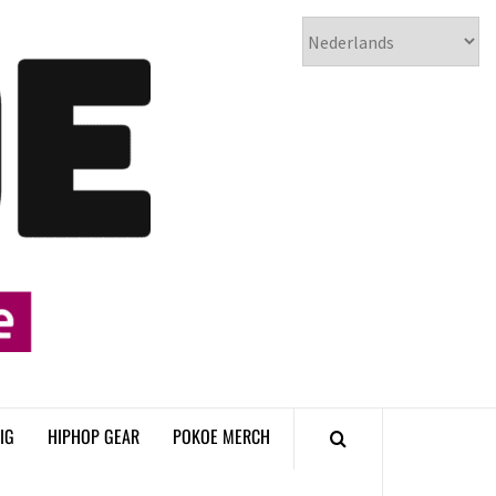
𝗣𝗢𝗞𝗢𝗘
𝗛𝗜𝗣𝗛𝗢𝗣
𝗠𝗔𝗚𝗔𝗭𝗜𝗡𝗘
IG
HIPHOP GEAR
POKOE MERCH