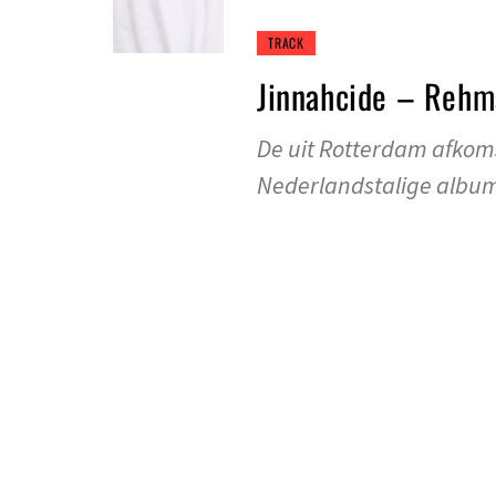
TRACK
Jinnahcide – Rehm
De uit Rotterdam afkoms
Nederlandstalige album 