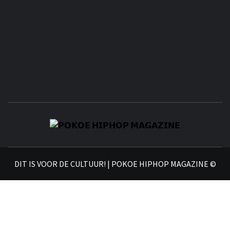
𝗣
𝗛𝗜
DIT IS VOOR DE CULTUUR! | POKOE HIPHOP MAGAZINE ©
𝗠𝗔𝗚