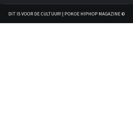
𝗛𝗜
DIT IS VOOR DE CULTUUR! | POKOE HIPHOP MAGAZINE ©
𝗠𝗔𝗚