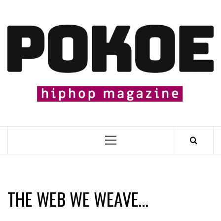
Skip
to
content

Primary
Menu
THE WEB WE WEAVE…