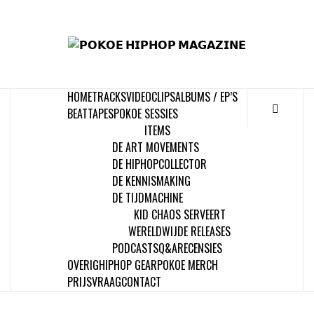
Skip
to
𝗣
content
𝗛𝗜
HOME
TRACKS
VIDEOCLIPS
ALBUMS / EP’S
𝗠𝗔𝗚
BEATTAPES
POKOE SESSIES
ITEMS
DE ART MOVEMENTS
DE HIPHOPCOLLECTOR
DE KENNISMAKING
DE TIJDMACHINE
KID CHAOS SERVEERT
WERELDWIJDE RELEASES
PODCASTS
Q&A
RECENSIES
OVERIG
HIPHOP GEAR
POKOE MERCH
PRIJSVRAAG
CONTACT