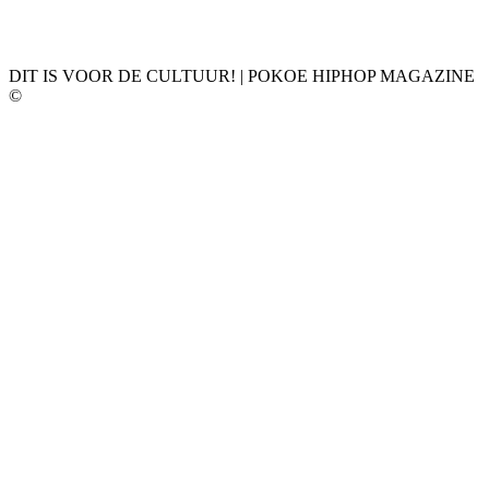
DIT IS VOOR DE CULTUUR! | POKOE HIPHOP MAGAZINE
©
𝗣𝗢𝗞𝗢𝗘 𝗛𝗜𝗣𝗛𝗢𝗣 𝗠𝗔𝗚𝗔𝗭𝗜𝗡𝗘