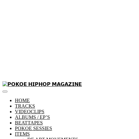
Skip
to
Primary
content
𝗣𝗢𝗞𝗢𝗘 𝗛𝗜𝗣𝗛𝗢𝗣 𝗠𝗔𝗚𝗔𝗭𝗜𝗡𝗘
Menu
HOME
TRACKS
VIDEOCLIPS
ALBUMS / EP’S
BEATTAPES
POKOE SESSIES
ITEMS