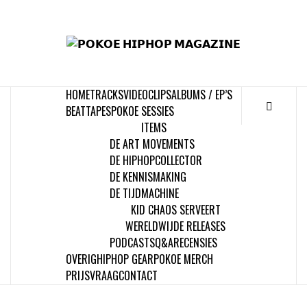
Skip
to
𝗣
content
𝗛𝗜
HOME
TRACKS
VIDEOCLIPS
ALBUMS / EP’S
𝗠𝗔𝗚
BEATTAPES
POKOE SESSIES
ITEMS
DE ART MOVEMENTS
DE HIPHOPCOLLECTOR
DE KENNISMAKING
DE TIJDMACHINE
KID CHAOS SERVEERT
WERELDWIJDE RELEASES
PODCASTS
Q&A
RECENSIES
OVERIG
HIPHOP GEAR
POKOE MERCH
PRIJSVRAAG
CONTACT