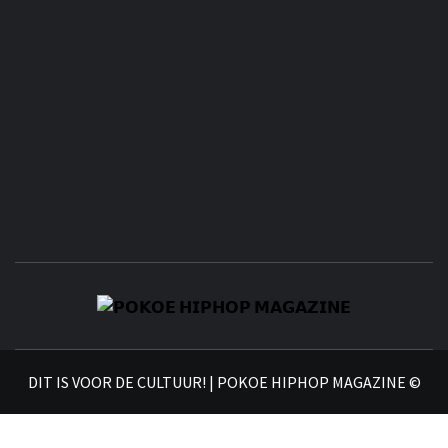
𝗣
𝗛𝗜
DIT IS VOOR DE CULTUUR! | POKOE HIPHOP MAGAZINE ©
𝗠𝗔𝗚