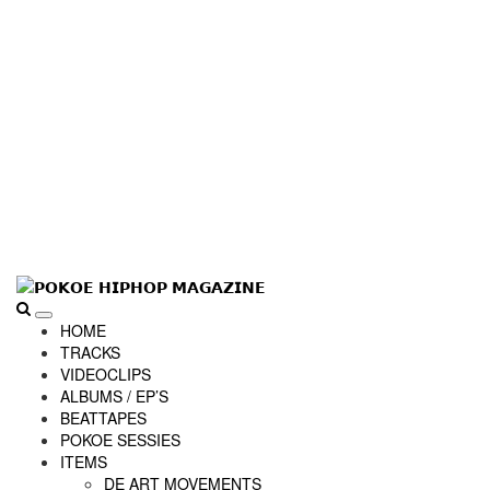
Skip
to
𝗣𝗢𝗞𝗢𝗘 𝗛𝗜𝗣𝗛𝗢𝗣 𝗠𝗔𝗚𝗔𝗭𝗜𝗡𝗘
Primary
content
HOME
Menu
TRACKS
VIDEOCLIPS
ALBUMS / EP’S
BEATTAPES
POKOE SESSIES
ITEMS
DE ART MOVEMENTS