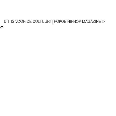
DIT IS VOOR DE CULTUUR! | POKOE HIPHOP MAGAZINE ©
𝗣𝗢𝗞𝗢𝗘 𝗛𝗜𝗣𝗛𝗢𝗣 𝗠𝗔𝗚𝗔𝗭𝗜𝗡𝗘