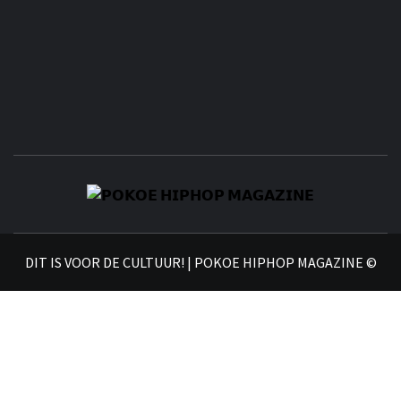
𝗣
𝗛𝗜
DIT IS VOOR DE CULTUUR! | POKOE HIPHOP MAGAZINE ©
𝗠𝗔𝗚