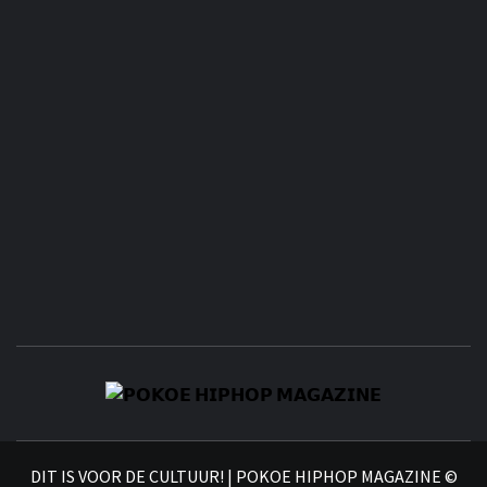
𝗣
𝗛𝗜
DIT IS VOOR DE CULTUUR! | POKOE HIPHOP MAGAZINE ©