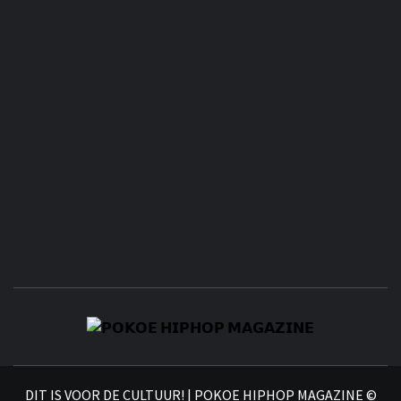
𝗣
𝗛𝗜
DIT IS VOOR DE CULTUUR! | POKOE HIPHOP MAGAZINE ©