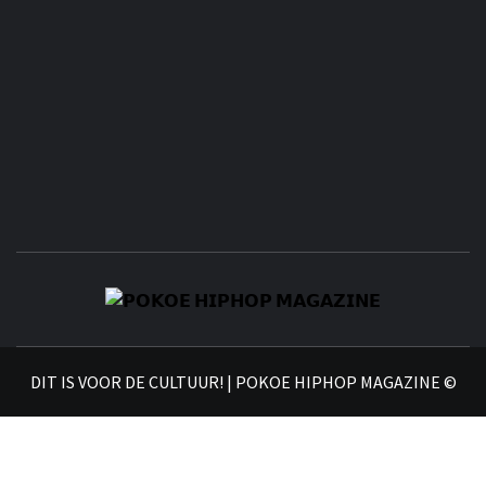
𝗣
𝗛𝗜
DIT IS VOOR DE CULTUUR! | POKOE HIPHOP MAGAZINE ©
𝗠𝗔𝗚