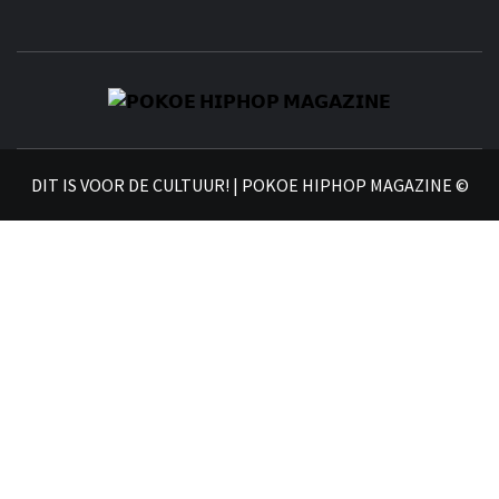
𝗣
𝗛𝗜
DIT IS VOOR DE CULTUUR! | POKOE HIPHOP MAGAZINE ©
𝗠𝗔𝗚