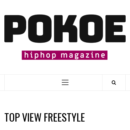
Skip
to
content

Primary
Menu
TOP VIEW FREESTYLE