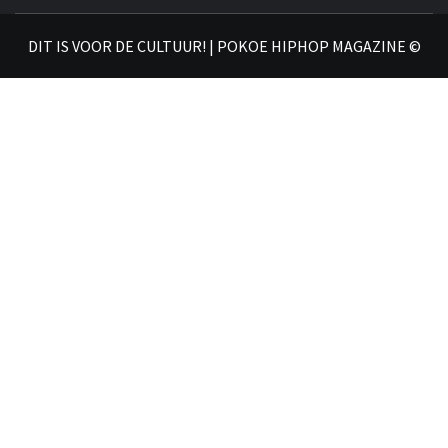
𝗛𝗜
DIT IS VOOR DE CULTUUR! | POKOE HIPHOP MAGAZINE ©
𝗠𝗔𝗚