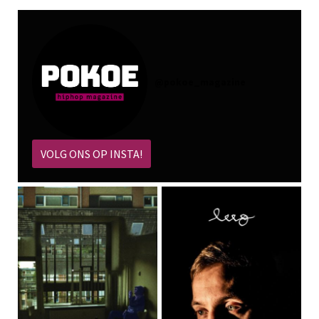
@
pokoe_magazine
VOLG ONS OP INSTA!