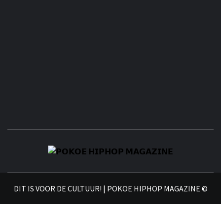
𝗣
𝗛𝗜
DIT IS VOOR DE CULTUUR! | POKOE HIPHOP MAGAZINE ©
𝗠𝗔𝗚