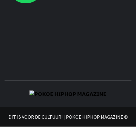
𝗣
𝗛𝗜
DIT IS VOOR DE CULTUUR! | POKOE HIPHOP MAGAZINE ©
𝗠𝗔𝗚