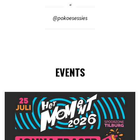
@pokoesessies
EVENTS