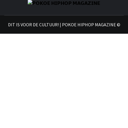
𝗣
𝗛𝗜
DIT IS VOOR DE CULTUUR! | POKOE HIPHOP MAGAZINE ©
𝗠𝗔𝗚