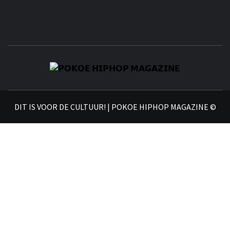
𝗣
𝗛𝗜
DIT IS VOOR DE CULTUUR! | POKOE HIPHOP MAGAZINE ©
𝗠𝗔𝗚