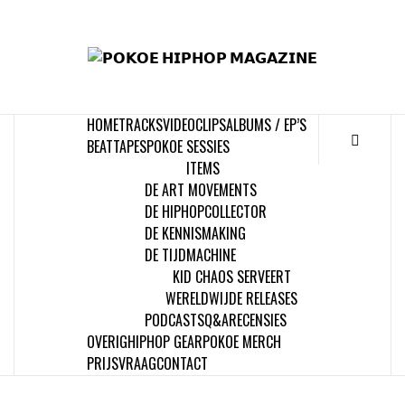
Skip
to
𝗣
content
𝗛𝗜
HOME
TRACKS
VIDEOCLIPS
ALBUMS / EP’S
𝗠𝗔𝗚
BEATTAPES
POKOE SESSIES
ITEMS
DE ART MOVEMENTS
DE HIPHOPCOLLECTOR
DE KENNISMAKING
DE TIJDMACHINE
KID CHAOS SERVEERT
WERELDWIJDE RELEASES
PODCASTS
Q&A
RECENSIES
OVERIG
HIPHOP GEAR
POKOE MERCH
PRIJSVRAAG
CONTACT