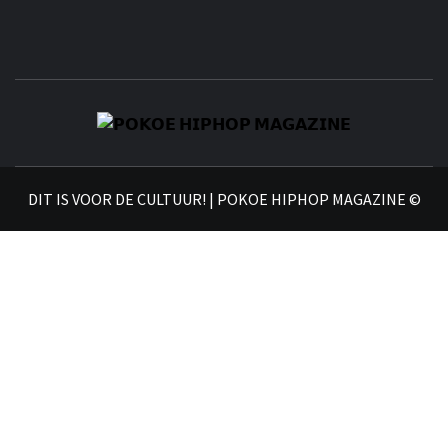
𝗣
𝗛𝗜
DIT IS VOOR DE CULTUUR! | POKOE HIPHOP MAGAZINE ©
𝗠𝗔𝗚