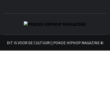
𝗣
𝗛𝗜
DIT IS VOOR DE CULTUUR! | POKOE HIPHOP MAGAZINE ©
𝗠𝗔𝗚