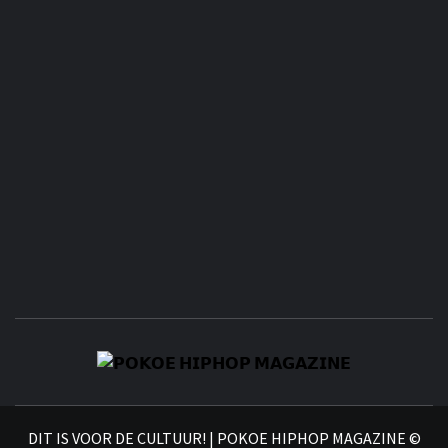
𝗣
𝗛𝗜
DIT IS VOOR DE CULTUUR! | POKOE HIPHOP MAGAZINE ©