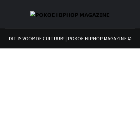
𝗣
𝗛𝗜
DIT IS VOOR DE CULTUUR! | POKOE HIPHOP MAGAZINE ©
𝗠𝗔𝗚