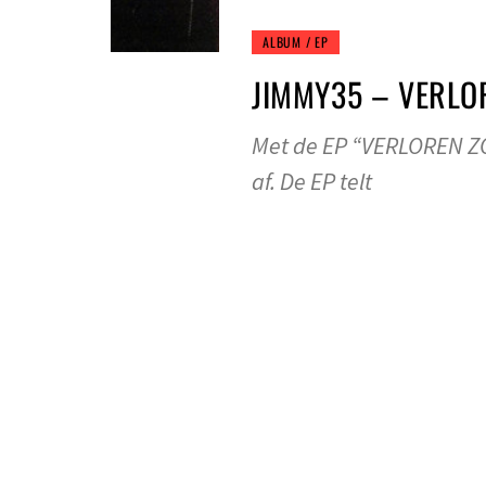
ALBUM / EP
JIMMY35 – VERLO
Met de EP “VERLOREN ZO
af. De EP telt