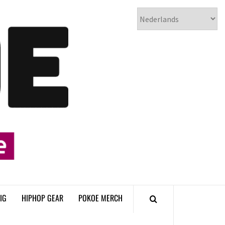
𝗣𝗢𝗞𝗢𝗘
𝗛𝗜𝗣𝗛𝗢𝗣
𝗠𝗔𝗚𝗔𝗭𝗜𝗡𝗘
IG
HIPHOP GEAR
POKOE MERCH