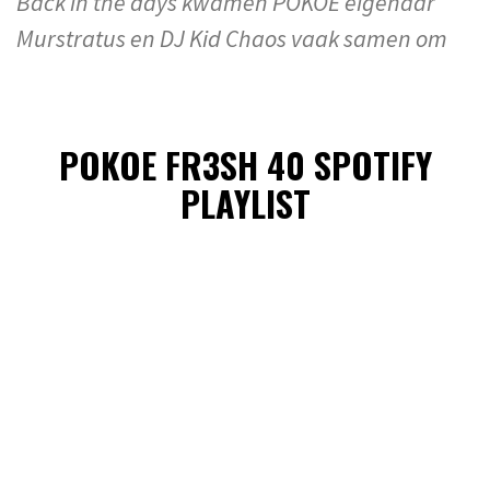
Back in the days kwamen POKOE eigenaar
Murstratus en DJ Kid Chaos vaak samen om
POKOE FR3SH 40 SPOTIFY
PLAYLIST