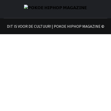
𝗣
𝗛𝗜
DIT IS VOOR DE CULTUUR! | POKOE HIPHOP MAGAZINE ©
𝗠𝗔𝗚