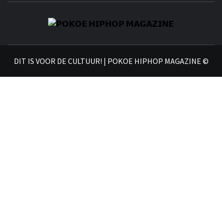
𝗣
𝗛𝗜
DIT IS VOOR DE CULTUUR! | POKOE HIPHOP MAGAZINE ©
𝗠𝗔𝗚