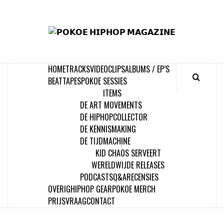
Skip
to
𝗣
content
𝗛𝗜
HOME
TRACKS
VIDEOCLIPS
ALBUMS / EP’S
𝗠𝗔𝗚
BEATTAPES
POKOE SESSIES
ITEMS
DE ART MOVEMENTS
DE HIPHOPCOLLECTOR
DE KENNISMAKING
DE TIJDMACHINE
KID CHAOS SERVEERT
WERELDWIJDE RELEASES
PODCASTS
Q&A
RECENSIES
OVERIG
HIPHOP GEAR
POKOE MERCH
PRIJSVRAAG
CONTACT